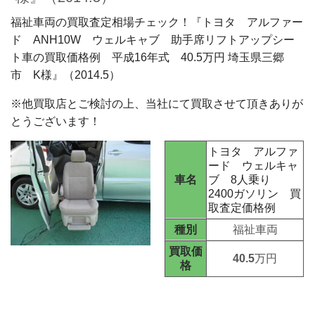
福祉車両の買取査定相場チェック！『トヨタ アルファー
ド ANH10W ウェルキャブ 助手席リフトアップシー
ト車の買取価格例 平成16年式 40.5万円 埼玉県三郷
市 K様』（2014.5
）
※他買取店とご検討の上、当社にて買取させて頂きありが
とうございます！
トヨタ アルファ
ード ウェルキャ
車名
ブ 8人乗り
2400ガソリン 買
取査定価格例
種別
福祉車両
買取価
40.5
万円
格