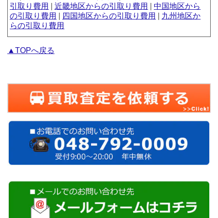
引取り費用
|
近畿地区からの引取り費用
|
中国地区から
の引取り費用
|
四国地区からの引取り費用
|
九州地区か
らの引取り費用
▲TOPへ戻る