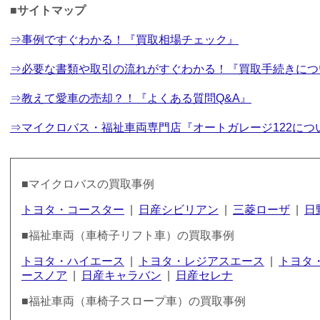
■サイトマップ
⇒事例ですぐわかる！『買取相場チェック』
⇒必要な書類や取引の流れがすぐわかる！『買取手続きにつ
⇒教えて愛車の売却？！『よくある質問Q&A』
⇒マイクロバス・福祉車両専門店『オートガレージ122につ
■マイクロバスの買取事例
トヨタ・コースター
|
日産シビリアン
|
三菱ローザ
|
日
■福祉車両（車椅子リフト車）の買取事例
トヨタ・ハイエース
|
トヨタ・レジアスエース
|
トヨタ
ースノア
|
日産キャラバン
|
日産セレナ
■福祉車両（車椅子スロープ車）の買取事例