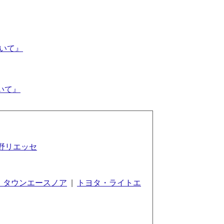
いて』
いて』
野リエッセ
・タウンエースノア
|
トヨタ・ライトエ