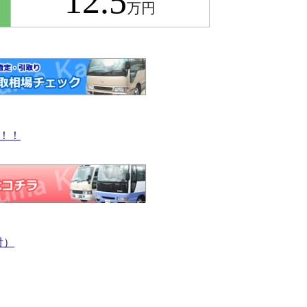
12.5
万円
！！
付）