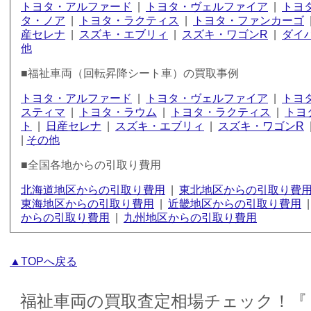
トヨタ・アルファード
|
トヨタ・ヴェルファイア
|
トヨ
タ・ノア
|
トヨタ・ラクティス
|
トヨタ・ファンカーゴ
産セレナ
|
スズキ・エブリィ
|
スズキ・ワゴンR
|
ダイ
他
■福祉車両（回転昇降シート車）の買取事例
トヨタ・アルファード
|
トヨタ・ヴェルファイア
|
トヨタ
スティマ
|
トヨタ・ラウム
|
トヨタ・ラクティス
|
トヨ
ト
|
日産セレナ
|
スズキ・エブリィ
|
スズキ・ワゴンR
|
その他
■全国各地からの引取り費用
北海道地区からの引取り費用
|
東北地区からの引取り費
東海地区からの引取り費用
|
近畿地区からの引取り費用
からの引取り費用
|
九州地区からの引取り費用
▲TOPへ戻る
福祉車両の買取査定相場チェック！『