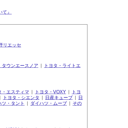
いて』
野リエッセ
・タウンエースノア
|
トヨタ・ライトエ
タ・エスティマ
|
トヨタ・VOXY
|
トヨ
|
トヨタ・シエンタ
|
日産キューブ
|
日
ハツ・タント
|
ダイハツ・ムーブ
|
その