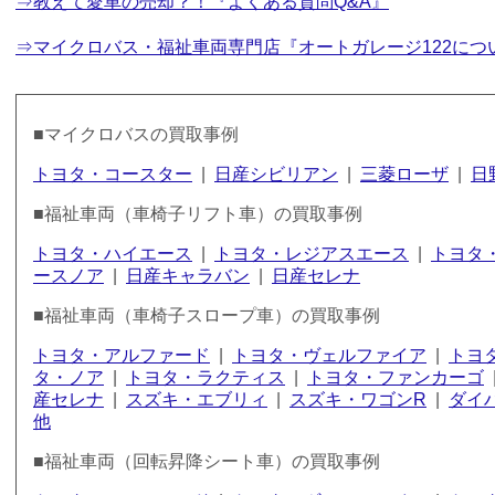
⇒教えて愛車の売却？！『よくある質問Q&A』
⇒マイクロバス・福祉車両専門店『オートガレージ122につ
■マイクロバスの買取事例
トヨタ・コースター
|
日産シビリアン
|
三菱ローザ
|
日
■福祉車両（車椅子リフト車）の買取事例
トヨタ・ハイエース
|
トヨタ・レジアスエース
|
トヨタ
ースノア
|
日産キャラバン
|
日産セレナ
■福祉車両（車椅子スロープ車）の買取事例
トヨタ・アルファード
|
トヨタ・ヴェルファイア
|
トヨ
タ・ノア
|
トヨタ・ラクティス
|
トヨタ・ファンカーゴ
産セレナ
|
スズキ・エブリィ
|
スズキ・ワゴンR
|
ダイ
他
■福祉車両（回転昇降シート車）の買取事例