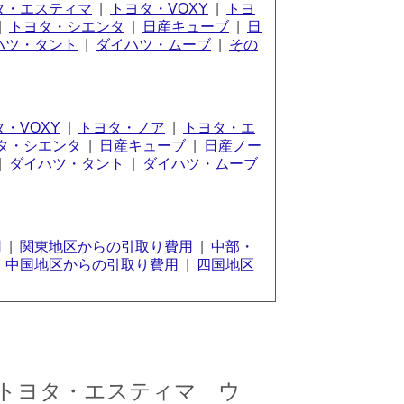
タ・エスティマ
|
トヨタ・VOXY
|
トヨ
|
トヨタ・シエンタ
|
日産キューブ
|
日
ハツ・タント
|
ダイハツ・ムーブ
|
その
・VOXY
|
トヨタ・ノア
|
トヨタ・エ
タ・シエンタ
|
日産キューブ
|
日産ノー
|
ダイハツ・タント
|
ダイハツ・ムーブ
用
|
関東地区からの引取り費用
|
中部・
|
中国地区からの引取り費用
|
四国地区
トヨタ・エスティマ ウ