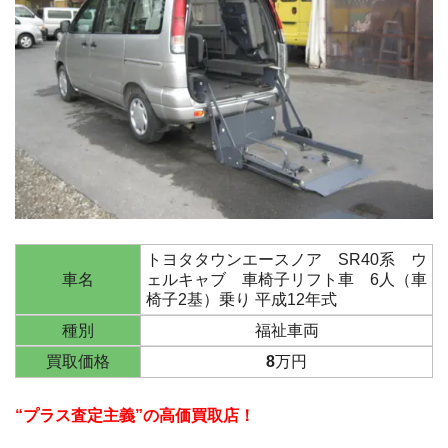
トヨタタウンエースノア SR40系 ウ
車名
ェルキャブ 車椅子リフト車 6人（車
椅子2基）乗り 平成12年式
種別
福祉車両
買取価格
8
万円
“プラス査定主義”の高価買取店！