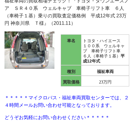
福祉車両の買取相場チェック！『トヨタ・タウンエースノ
ア ＳＲ４０系 ウェルキャブ 車椅子リフト車 ６人
（車椅子１基）
乗りの買取査定価格例 平成12年式 23万
円 神奈川県 Ｔ様』（2011.11）
車名
トヨタ・ハイエース
１００系 ウェルキャ
ブ 車椅子リフト車
６人（車椅子１基）
平
成12年式
種別
福祉車両
買取価格
万円
23
＊＊＊＊＊マイクロバス・福祉車両買取センターでは、２
４時間メールお問い合わせ可能となっております。
どうぞお気軽にお問い合わせください＊＊＊＊＊