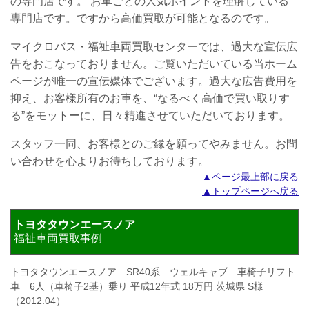
の専門店です。
お車ごとの人気ポイントを理解している
専門店です。ですから高価買取が可能となるのです。
マイクロバス・福祉車両買取センターでは、過大な宣伝広
告をおこなっておりません。ご覧いただいている当ホーム
ページが唯一の宣伝媒体でございます。過大な広告費用を
抑え、お客様所有のお車を、“なるべく高価で買い取りす
る”をモットーに、日々精進させていただいております。
スタッフ一同、お客様とのご縁を願ってやみません。
お問
い合わせを心よりお待ちしております。
▲ページ最上部に戻る
▲トップページへ戻る
トヨタタウンエースノア
福祉車両買取事例
トヨタタウンエースノア SR40系 ウェルキャブ 車椅子リフト
車 6人（車椅子2基）乗り 平成12年式 18万円 茨城県 S様
（2012.04）