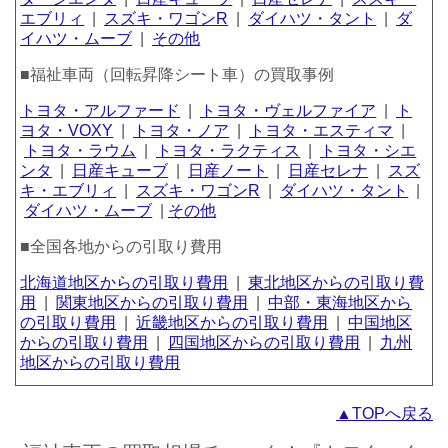
エブリィ
|
スズキ・ワゴンR
|
ダイハツ・タント
|
ダ
イハツ・ムーブ
|
その他
■福祉車両（回転昇降シート車）の買取事例
トヨタ・アルファード
|
トヨタ・ヴェルファイア
|
ト
ヨタ・VOXY
|
トヨタ・ノア
|
トヨタ・エスティマ
|
トヨタ・ラウム
|
トヨタ・ラクティス
|
トヨタ・シエ
ンタ
|
日産キューブ
|
日産ノート
|
日産セレナ
|
スズ
キ・エブリィ
|
スズキ・ワゴンR
|
ダイハツ・タント
|
ダイハツ・ムーブ
|
その他
■全国各地からの引取り費用
北海道地区からの引取り費用
|
東北地区からの引取り費
用
|
関東地区からの引取り費用
|
中部・東海地区から
の引取り費用
|
近畿地区からの引取り費用
|
中国地区
からの引取り費用
|
四国地区からの引取り費用
|
九州
地区からの引取り費用
▲TOPへ戻る