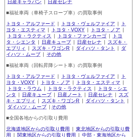
日産キャラバン
|
日産セレナ
■福祉車両（車椅子スロープ車）の買取事例
トヨタ・アルファード
|
トヨタ・ヴェルファイア
|
ト
ヨタ・エスティマ
|
トヨタ・VOXY
|
トヨタ・ノア
|
トヨタ・ラクティス
|
トヨタ・ファンカーゴ
|
トヨ
タ・シエンタ
|
日産キューブ
|
日産セレナ
|
スズキ・
エブリィ
|
スズキ・ワゴンR
|
ダイハツ・タント
|
ダ
イハツ・ムーブ
|
その他
■福祉車両（回転昇降シート車）の買取事例
トヨタ・アルファード
|
トヨタ・ヴェルファイア
|
ト
ヨタ・VOXY
|
トヨタ・ノア
|
トヨタ・エスティマ
|
トヨタ・ラウム
|
トヨタ・ラクティス
|
トヨタ・シエ
ンタ
|
日産キューブ
|
日産ノート
|
日産セレナ
|
スズ
キ・エブリィ
|
スズキ・ワゴンR
|
ダイハツ・タント
|
ダイハツ・ムーブ
|
その他
■全国各地からの引取り費用
北海道地区からの引取り費用
|
東北地区からの引取り費
用
|
関東地区からの引取り費用
|
中部・東海地区から