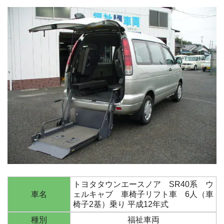
トヨタタウンエースノア SR40系 ウ
車名
ェルキャブ 車椅子リフト車 6人（車
椅子2基）乗り 平成12年式
種別
福祉車両