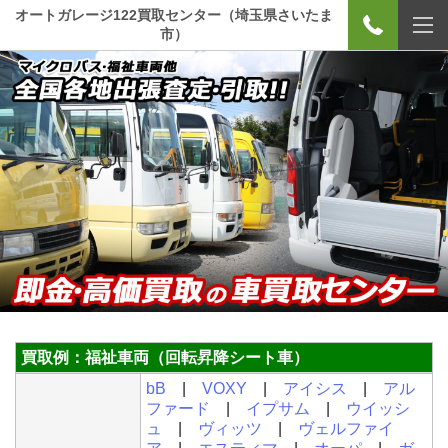
オートガレージ122買取センター（埼玉県さいたま
市）
買取例：福祉車両
（回転昇降シート車）
bB
|
VOXY
|
アイシス
|
アル
ファード
|
イプサム
|
ウイッシ
ュ
|
ヴィッツ
|
ヴェルファイ