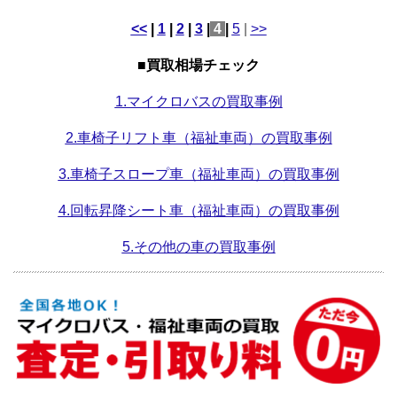
<<
|
1
|
2
|
3
|
4
|
5
|
>>
■買取相場チェック
1.マイクロバスの買取事例
2.車椅子リフト車（福祉車両）の買取事例
3.車椅子スロープ車（福祉車両）の買取事例
4.回転昇降シート車（福祉車両）の買取事例
5.その他の車の買取事例