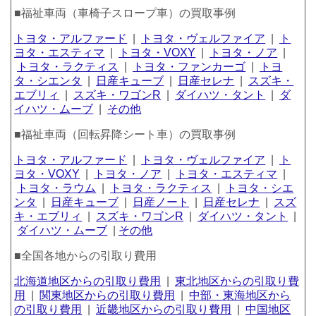
■福祉車両（車椅子スロープ車）の買取事例
トヨタ・アルファード
|
トヨタ・ヴェルファイア
|
ト
ヨタ・エスティマ
|
トヨタ・VOXY
|
トヨタ・ノア
|
トヨタ・ラクティス
|
トヨタ・ファンカーゴ
|
トヨ
タ・シエンタ
|
日産キューブ
|
日産セレナ
|
スズキ・
エブリィ
|
スズキ・ワゴンR
|
ダイハツ・タント
|
ダ
イハツ・ムーブ
|
その他
■福祉車両（回転昇降シート車）の買取事例
トヨタ・アルファード
|
トヨタ・ヴェルファイア
|
ト
ヨタ・VOXY
|
トヨタ・ノア
|
トヨタ・エスティマ
|
トヨタ・ラウム
|
トヨタ・ラクティス
|
トヨタ・シエ
ンタ
|
日産キューブ
|
日産ノート
|
日産セレナ
|
スズ
キ・エブリィ
|
スズキ・ワゴンR
|
ダイハツ・タント
|
ダイハツ・ムーブ
|
その他
■全国各地からの引取り費用
北海道地区からの引取り費用
|
東北地区からの引取り費
用
|
関東地区からの引取り費用
|
中部・東海地区から
の引取り費用
|
近畿地区からの引取り費用
|
中国地区