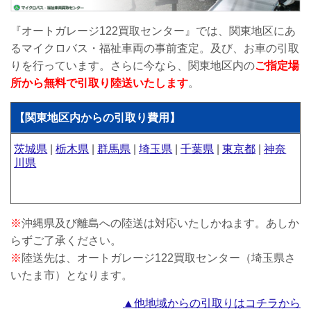
『オートガレージ122買取センター』では、関東地区にあ
るマイクロバス・福祉車両の事前査定。及び、お車の引取
りを行っています。さらに今なら、関東地区内の
ご指定場
所から無料で引取り陸送いたします
。
【関東地区内からの引取り費用】
茨城県
|
栃木県
|
群馬県
|
埼玉県
|
千葉県
|
東京都
|
神奈
川県
※
沖縄県及び離島への陸送は対応いたしかねます。あしか
らずご了承ください。
※
陸送先は、オートガレージ122買取センター（埼玉県さ
いたま市）となります。
▲他地域からの引取りはコチラから