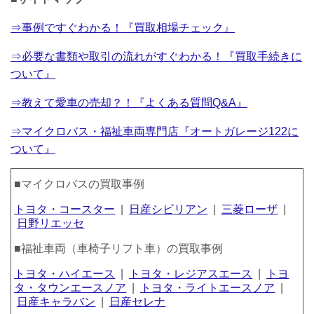
⇒事例ですぐわかる！『買取相場チェック』
⇒必要な書類や取引の流れがすぐわかる！『買取手続きに
ついて』
⇒教えて愛車の売却？！『よくある質問Q&A』
⇒マイクロバス・福祉車両専門店『オートガレージ122に
ついて』
■マイクロバスの買取事例
トヨタ・コースター
|
日産シビリアン
|
三菱ローザ
|
日野リエッセ
■福祉車両（車椅子リフト車）の買取事例
トヨタ・ハイエース
|
トヨタ・レジアスエース
|
トヨ
タ・タウンエースノア
|
トヨタ・ライトエースノア
|
日産キャラバン
|
日産セレナ