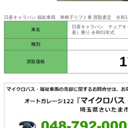
日産キャラバン 福祉車両 車椅子リフト車 買取査定 令和1年式 1
日産キャラバン チェアキ
車名
基）乗り 令和01年式
種別
1
買取価格