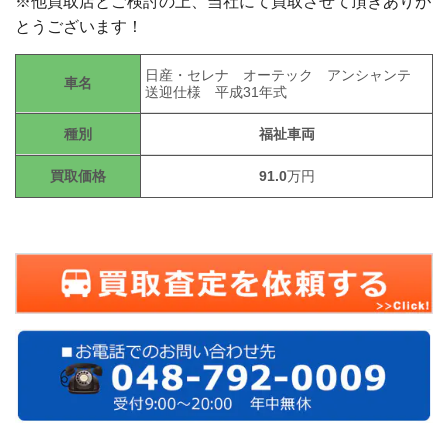
※他買取店とご検討の上、当社にて買取させて頂きありが
とうございます！
日産・セレナ オーテック アンシャンテ
車名
送迎仕様 平成31年式
種別
福祉車両
買取価格
91.0
万円